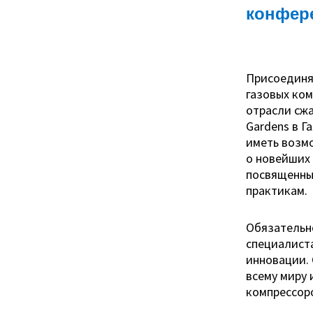
конфер
Присоединяй
газовых ком
отрасли сжа
Gardens в Г
иметь возмо
о новейших 
посвященны
практикам.
Обязательно
специалиста
инновации. 
всему миру
компрессор