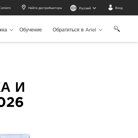
Careers
Найти дистрибьютора
Вход
Русский
жка
Обучение
Обратиться в Ariel
А И
026