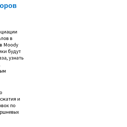
соров
социации
алов в
 в Moody
ники будут
за, узнать
,
вым
о
 сжатия и
овок по
оршневых