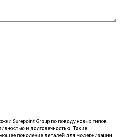
ки Surepoint Group по поводу новых типов
ктивностью и долговечностью. Такие
ледующее поколение деталей для модернизации