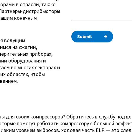
орами в отрасли, также
 Партнеры-дистрибьюторы
 нашим конечным
Submit
тся ведущим
мся на сжатии,
мерительных приборах,
нии оборудования и
аем во многих секторах и
их областях, чтобы
ванием.
 для своих компрессоров? Обратитесь в службу поддерж
 которые помогут работать компрессору с большей эффе
хнизким уровнем выбросов, ходовая часть ELP — это с