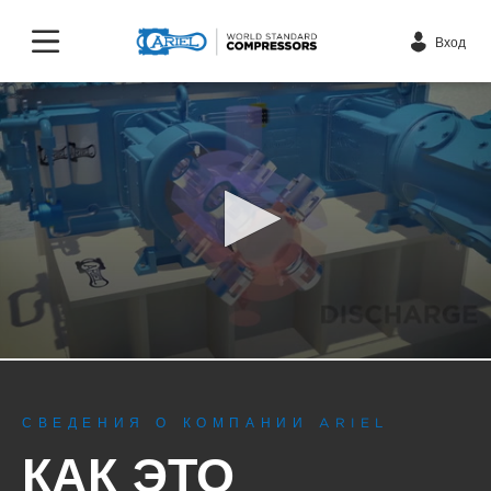
Вход
0
seconds
of
1
СВЕДЕНИЯ О КОМПАНИИ ARIEL
minute,
2
КАК ЭТО
seconds